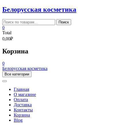
Skip
Белорусская косметика
to
content
Искать:
Поиск
0
Total
0,00₽
Корзина
0
Белорусская косметика
Все категории
Главная
О магазине
Оплата
Доставка
Контакты
Корзина
Blog